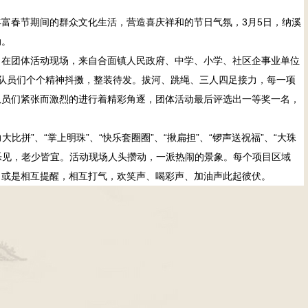
富春节期间的群众文化生活，营造喜庆祥和的节日气氛，
3月5日，纳溪
动。
团体活动现场，来自合面镇人民政府、中学、小学、社区企事业单位
，队员们个个精神抖擞，整装待发。拔河、跳绳、三人四足接力，每一项
队员们紧张而激烈的进行着精彩角逐，团体活动最后评选出一等奖一名，
拼”、“掌上明珠”、“快乐套圈圈”、“揪扁担”、“锣声送祝福”、“大珠
闻乐见，老少皆宜。活动现场人头攒动，一派热闹的景象。每个项目区域
，或是相互提醒，相互打气，欢笑声、喝彩声、加油声此起彼伏。